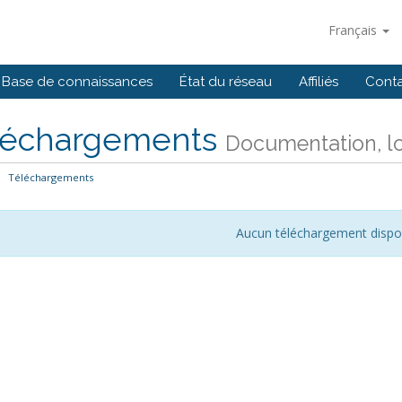
Français
Base de connaissances
État du réseau
Affiliés
Cont
léchargements
Documentation, logi
Téléchargements
Aucun téléchargement dispo