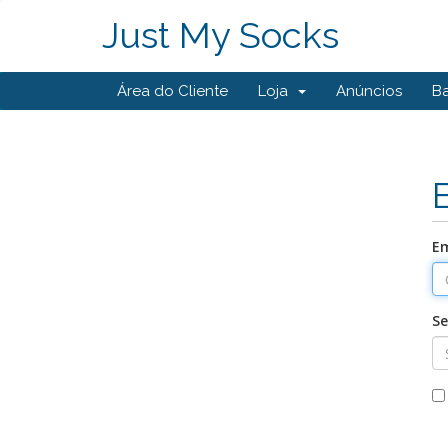
Just My Socks
Área do Cliente
Loja
Anúncios
B
Em
S