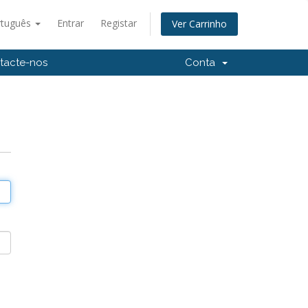
rtuguês
Entrar
Registar
Ver Carrinho
tacte-nos
Conta