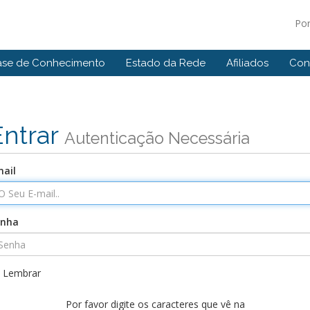
Po
ase de Conhecimento
Estado da Rede
Afiliados
Con
Entrar
Autenticação Necessária
ail
enha
Lembrar
Por favor digite os caracteres que vê na