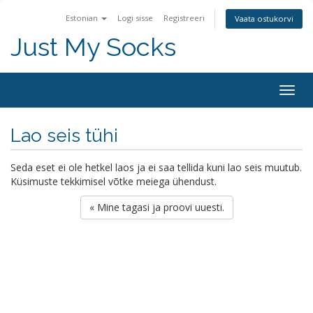
Estonian
Logi sisse
Registreeri
Vaata ostukorvi
Just My Socks
Togg
navig
Lao seis tühi
Seda eset ei ole hetkel laos ja ei saa tellida kuni lao seis muutub.
Küsimuste tekkimisel võtke meiega ühendust.
« Mine tagasi ja proovi uuesti.