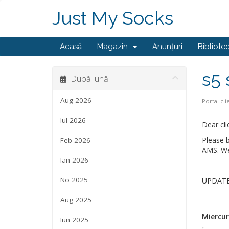
Just My Socks
Acasă
Magazin
Anunțuri
Bibliote
s5 
După lună
Aug 2026
Portal cli
Iul 2026
Dear cli
Please 
Feb 2026
AMS. We 
Ian 2026
No 2025
UPDATE 
Aug 2025
Miercur
Iun 2025