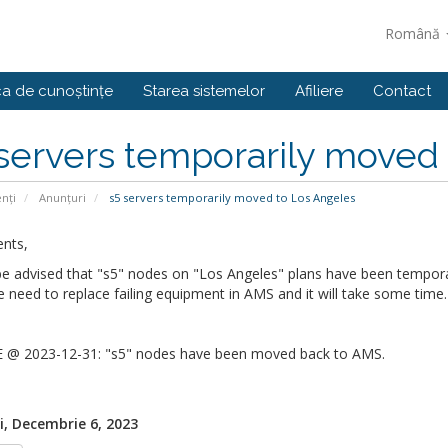
Română
ca de cunoștințe
Starea sistemelor
Afiliere
Contact
servers temporarily moved
enți
Anunțuri
s5 servers temporarily moved to Los Angeles
ents,
be advised that "s5" nodes on "Los Angeles" plans have been tempor
need to replace failing equipment in AMS and it will take some time
@ 2023-12-31: "s5" nodes have been moved back to AMS.
i, Decembrie 6, 2023