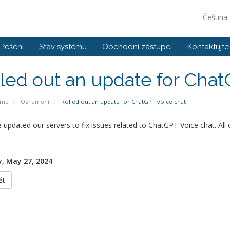
Čeština
řešení
Stav systému
Obchodní zástupci
Kontaktujte
led out an update for Chat
ome
Oznámení
Rolled out an update for ChatGPT voice chat
updated our servers to fix issues related to ChatGPT Voice chat. All 
, May 27, 2024
ět