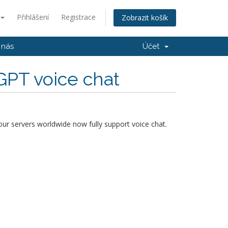
Přihlášení
Registrace
Zobrazit košík
 nás
Účet
GPT voice chat
our servers worldwide now fully support voice chat.