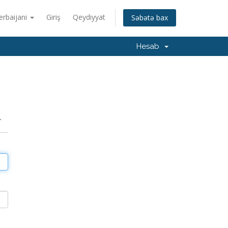
erbaijani
Giriş
Qeydiyyat
Səbətə bax
Hesab
r