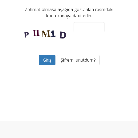
Zəhmət olmasa aşağıda göstərilən rəsmdəki
kodu xanaya daxil edin.
Şifrəmi unutdum?