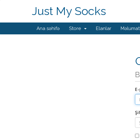
Just My Socks
Ana səhifə
Store
Elanlar
Məlumat
G
B
E-
Şi