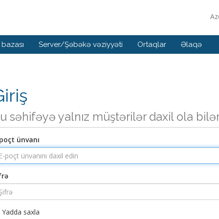
Az
 bazası
Server/Şəbəkə vəziyyəti
Ortaqlar
Əlaqə
iriş
u səhifəyə yalnız müştərilər daxil ola bilə
poçt ünvanı
frə
Yadda saxla