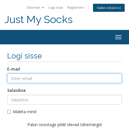
Estonian
Logi sisse
Registreeri
Vaata ostukorvi
Just My Socks
Togg
navig
Logi sisse
E-mail
Salasõna
Mäleta mind
Palun sisestage pildil olevad tähemärgid