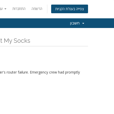
הרשמה
התחברות
עברית
צפייה בעגלת הקניות
חשבון
כל החדשות והעדכונים האחרונים של ks
r's router failure. Emergency crew had promptly