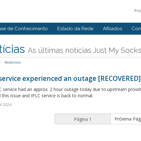
Po
ase de Conhecimento
Estado da Rede
Afiliados
Con
ícias
As últimas notícias Just My Sock
Anúncios
 service experienced an outage [RECOVERED]
 service had an approx. 2 hour outage today due to upstream provide
 this issue and IPLC service is back to normal.
ul 2024
Próxima Pág