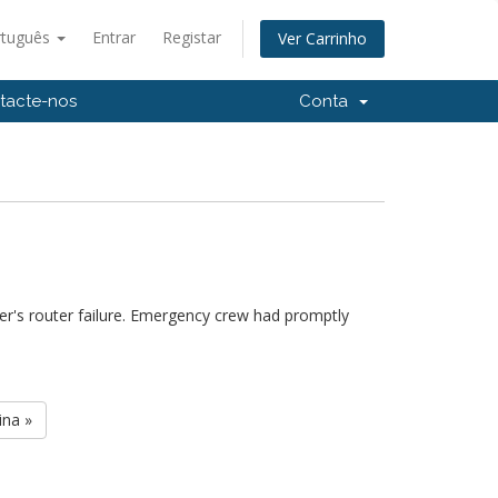
rtuguês
Entrar
Registar
Ver Carrinho
tacte-nos
Conta
s
r's router failure. Emergency crew had promptly
ina »